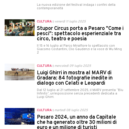
La nuova edizione del festival indaga i confini della
contemporaneità
CULTURA
venerdì 11 luglio 2025
Stupor Circus porta a Pesaro "Come i
pesci": spettacolo esperienziale tra
circo, teatro e poesia
Il 15 e 16 luglio al Parco Miralfiore lo spettacolo con
Giacomo Costantini, Clio Gaudenzi e la voce di Wu Ming
2
CULTURA
mercoledì 09 luglio 2025
Luigi Ghirri in mostra al MARV di
Gradara: 84 fotografie inedite in
dialogo con Celati e Leopardi
Dal 12 luglio al 21 settembre 2025, il MARV presenta “Blu
Infinito”, un’esposizione senza precedenti dedicata a
Luigi Ghirri.
CULTURA
martedì 08 luglio 2025
Pesaro 2024, un anno da Capitale
che ha generato oltre 30 milioni di
euro e un milione di turisti