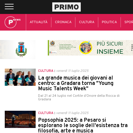
ATTUALITÀ
CRONACA
CULTURA
POLITICA
SPO
CULTURA
venerdì 11 luglio 2025
La grande musica dei giovani al
centro: a Gradara torna "Young
Music Talents Week"
Dal 21 al 24 luglio nel Cortile d’Onore della Rocca di
Gradara
CULTURA
venerdì 11 luglio 2025
Popsophia 2025: a Pesaro si
esplorano le soglie dell'esistenza tra
filosofia, arte e musica