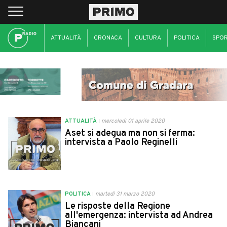
ATTUALITÀ
CRONACA
CULTURA
POLITICA
SPO
ATTUALITÀ
mercoledì 01 aprile 2020
Aset si adegua ma non si ferma:
intervista a Paolo Reginelli
POLITICA
martedì 31 marzo 2020
Le risposte della Regione
all'emergenza: intervista ad Andrea
Biancani