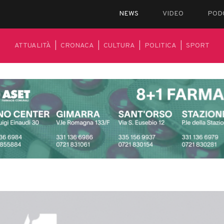
NEWS
VIDEO
POD
ATTUALITÀ
|
CRONACA
|
CULTURA
|
POLITICA
|
SPORT