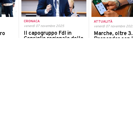
CRONACA
ATTUALITÀ
venerdì 07 novembre 2025
venerdì 07 novembre 202
Il capogruppo FdI in
ro
Marche, oltre 3
Consiglio regionale delle
Responder con l
Marche Andrea Putzu è
orio:
una rete che sal
indagato per falso
Cresce la rete regionale 
ideologico
immediato con più di 2.
defibrillatori
La Procura di Ancona indaga sulle
ione tra
elezioni regionali del 2020 dopo un
Unione
esposto di Saturnino Di Ruscio
CRONACA
POLITICA
giovedì 06 novembre 2025
giovedì 06 novembre 202