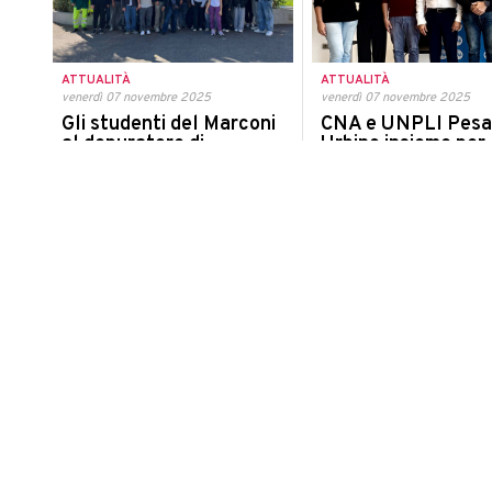
ATTUALITÀ
ATTUALITÀ
venerdì 07 novembre 2025
venerdì 07 novembre 2025
Gli studenti del Marconi
CNA e UNPLI Pesa
al depuratore di
Urbino insieme per
Borgheria: educazione
valorizzare il territ
ambientale con Marche
nasce una nuova
Multiservizi
partnership
Una cinquantina di ragazzi ha
Via ad una nuova collaboraz
partecipato al progetto della Provincia
l'associazione artigiana e l'
provinciale Pro loco
ATTUALITÀ
ATTUALITÀ
giovedì 06 novembre 2025
venerdì 07 novembre 2025