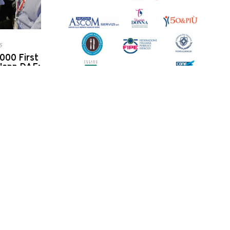
5
.000 First
'app DAE:
va vite
del soccorso
400
5