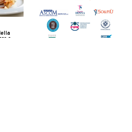
della
aro e
 inseriti
resso
n rappresentato
Italia 2020