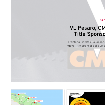
SP
VL Pesaro, CM
Title Sponso
La Victoria Libertas Pallacan
nuovo Title Sponsor del club b