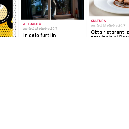
CULTURA
ATTUALITÀ
martedì 15 ottobre 2019
martedì 15 ottobre 2019
Otto ristoranti 
In calo furti in
provincia di Pes
appartamenti e negozi in
Urbino sono stati
provincia e in Italia 2
nella Guida Esp
famiglie su 3 hanno una
2020
porta blindata
Il nostro territorio è be
Venerdì seminario tecnico organzzato
tra I Ristoranti e Vini d'
da CNA Pesaro e Urbino
oprire
egreto
ni grande