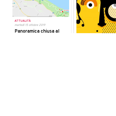
ATTUALITÀ
martedì 15 ottobre 2019
Panoramica chiusa al
traffico, dal 20 ottobre
ogni domenica dalle 6:30
alle 11:30
"Così valorizziamo il San Bartolo e
promuoviamo il turismo sostenibile"
CULTURA
martedì 15 ottobre 2019
Domenica torna la
passeggiata per sc
il Teatro Rossini s
Iniziativa che riscuote da an
successo