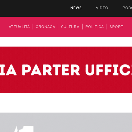
NEWS
VIDEO
POD
ATTUALITÀ
|
CRONACA
|
CULTURA
|
POLITICA
|
SPORT