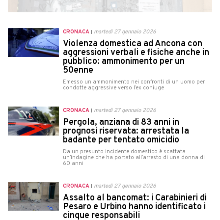
CRONACA
martedì 27 gennaio 2026
Violenza domestica ad Ancona con
aggressioni verbali e fisiche anche in
pubblico: ammonimento per un
50enne
Emesso un ammonimento nei confronti di un uomo per
condotte aggressive verso l’ex coniuge
CRONACA
martedì 27 gennaio 2026
Pergola, anziana di 83 anni in
prognosi riservata: arrestata la
badante per tentato omicidio
Da un presunto incidente domestico è scattata
un’indagine che ha portato all’arresto di una donna di
60 anni
CRONACA
martedì 27 gennaio 2026
Assalto al bancomat: i Carabinieri di
Pesaro e Urbino hanno identificato i
cinque responsabili