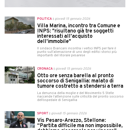
POLITICA
giovedì 15 gennaio 2026
Villa Marina, incontro tra Comune e
INPS: "risultano già tre soggetti
interessati all’acquisto
dell’immobile"
Il sindaco Biancani incontra i vertici INPS per fare il
punto sull’alienazione di uno degli edifici storici più
importanti del litorale pesarese
CRONACA
giovedì 15 gennaio 2026
Otto ore senza barella al pronto
soccorso di Senigallia: malato di
tumore costretto a stendersi a terra
La denuncia della moglie e del Movimento 5 Stelle
riaccende l’attenzione sulle criticità del pronto soccorso
dell’ospedale di Senigallia
SPORT
giovedì 15 gennaio 2026
Vis Pesaro-Arezzo, Stellone:
“Partita difficile ma non impossibile,