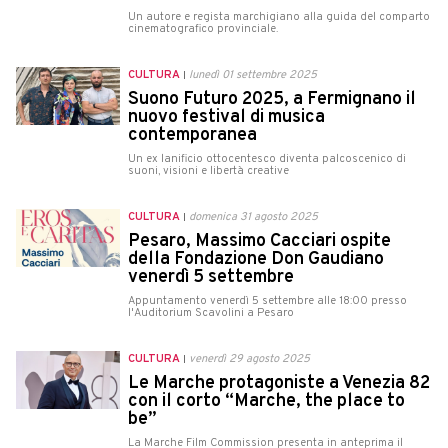
Un autore e regista marchigiano alla guida del comparto
cinematografico provinciale.
CULTURA
lunedì 01 settembre 2025
Suono Futuro 2025, a Fermignano il
nuovo festival di musica
contemporanea
Un ex lanificio ottocentesco diventa palcoscenico di
suoni, visioni e libertà creative
CULTURA
domenica 31 agosto 2025
Pesaro, Massimo Cacciari ospite
della Fondazione Don Gaudiano
venerdì 5 settembre
Appuntamento venerdì 5 settembre alle 18:00 presso
l'Auditorium Scavolini a Pesaro
CULTURA
venerdì 29 agosto 2025
Le Marche protagoniste a Venezia 82
con il corto “Marche, the place to
be”
La Marche Film Commission presenta in anteprima il