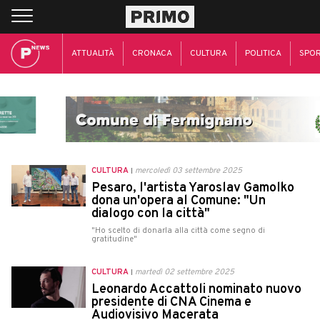
ATTUALITÀ
CRONACA
CULTURA
POLITICA
SPO
CULTURA
mercoledì 03 settembre 2025
Pesaro, l'artista Yaroslav Gamolko
dona un'opera al Comune: "Un
dialogo con la città"
"Ho scelto di donarla alla città come segno di
gratitudine"
CULTURA
martedì 02 settembre 2025
Leonardo Accattoli nominato nuovo
presidente di CNA Cinema e
Audiovisivo Macerata