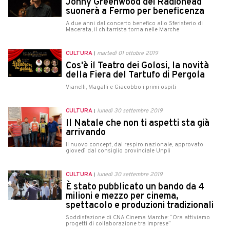
Jonny Greenwood dei Radiohead
suonerà a Fermo per beneficenza
A due anni dal concerto benefico allo Sferisterio di
Macerata, il chitarrista torna nelle Marche
CULTURA
martedì 01 ottobre 2019
Cos'è il Teatro dei Golosi, la novità
della Fiera del Tartufo di Pergola
Vianelli, Magalli e Giacobbo i primi ospiti
CULTURA
lunedì 30 settembre 2019
Il Natale che non ti aspetti sta già
arrivando
Il nuovo concept, dal respiro nazionale, approvato
giovedì dal consiglio provinciale Unpli
CULTURA
lunedì 30 settembre 2019
È stato pubblicato un bando da 4
milioni e mezzo per cinema,
spettacolo e produzioni tradizionali
Soddisfazione di CNA Cinema Marche: “Ora attiviamo
progetti di collaborazione tra imprese”