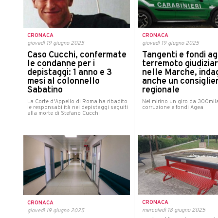
CRONACA
CRONACA
giovedì 19 giugno 2025
giovedì 19 giugno 2025
Tangenti e fondi agr
Caso Cucchi, confermate
terremoto giudiziar
le condanne per i
nelle Marche, inda
depistaggi: 1 anno e 3
anche un consiglie
mesi al colonnello
regionale
Sabatino
Nel mirino un giro da 300mila
La Corte d'Appello di Roma ha ribadito
corruzione e fondi Agea
le responsabilità nei depistaggi seguiti
alla morte di Stefano Cucchi
CRONACA
CRONACA
mercoledì 18 giugno 2025
giovedì 19 giugno 2025