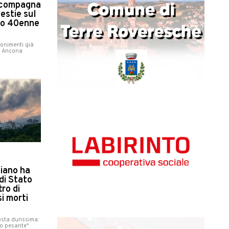
x compagna
lestie sul
to 40enne
onimenti già
i Ancona
liano ha
di Stato
tro di
i morti
osta durissima:
to pesante"