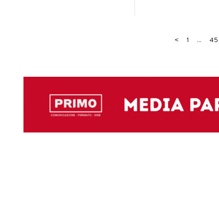
<
1
...
45