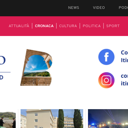
NEWS
VIDEO
POD
ATTUALITÀ
|
CRONACA
|
CULTURA
|
POLITICA
|
SPORT