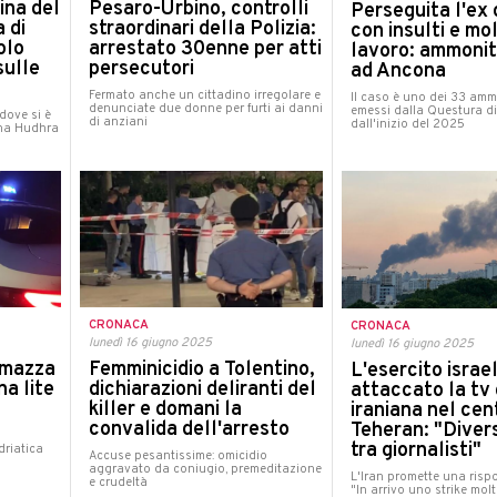
ina del
Pesaro-Urbino, controlli
Perseguita l'e
 di
straordinari della Polizia:
con insulti e mo
olo
arrestato 30enne per atti
lavoro: ammoni
sulle
persecutori
ad Ancona
Fermato anche un cittadino irregolare e
Il caso è uno dei 33 amm
denunciate due donne per furti ai danni
emessi dalla Questura d
dove si è
di anziani
dall'inizio del 2025
ana Hudhra
CRONACA
CRONACA
lunedì 16 giugno 2025
lunedì 16 giugno 2025
 mazza
Femminicidio a Tolentino,
L'esercito israe
a lite
dichiarazioni deliranti del
attaccato la tv 
killer e domani la
iraniana nel cen
convalida dell'arresto
Teheran: "Divers
tra giornalisti"
driatica
Accuse pesantissime: omicidio
aggravato da coniugio, premeditazione
L'Iran promette una risp
e crudeltà
"In arrivo uno strike mol