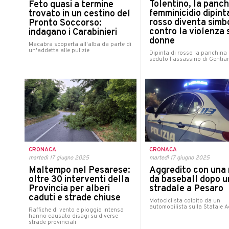
Tolentino, la panch
Feto quasi a termine
femminicidio dipinta
trovato in un cestino del
rosso diventa simb
Pronto Soccorso:
contro la violenza 
indagano i Carabinieri
donne
Macabra scoperta all'alba da parte di
un'addetta alle pulizie
Dipinta di rosso la panchina 
seduto l'assassino di Genti
CRONACA
CRONACA
martedì 17 giugno 2025
martedì 17 giugno 2025
Maltempo nel Pesarese:
Aggredito con una
oltre 30 interventi della
da baseball dopo un
Provincia per alberi
stradale a Pesaro
caduti e strade chiuse
Motociclista colpito da un
automobilista sulla Statale A
Raffiche di vento e pioggia intensa
hanno causato disagi su diverse
strade provinciali