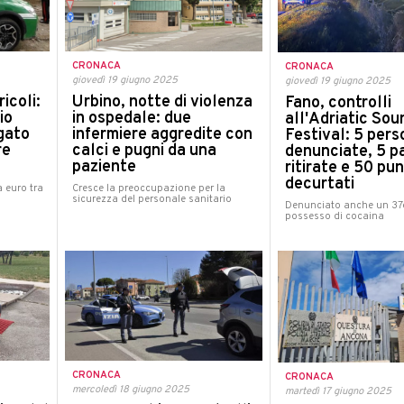
CRONACA
CRONACA
giovedì 19 giugno 2025
giovedì 19 giugno 2025
icoli:
Urbino, notte di violenza
Fano, controlli
io
in ospedale: due
all'Adriatic Sou
gato
infermiere aggredite con
Festival: 5 per
re
calci e pugni da una
denunciate, 5 p
paziente
ritirate e 50 pun
decurtati
 euro tra
Cresce la preoccupazione per la
sicurezza del personale sanitario
Denunciato anche un 37e
possesso di cocaina
CRONACA
CRONACA
mercoledì 18 giugno 2025
martedì 17 giugno 2025