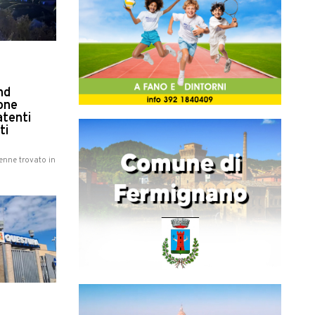
nd
sone
atenti
ti
nne trovato in