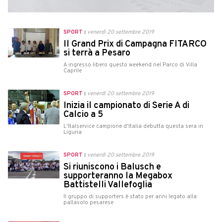
SPORT
venerdì 20 settembre 2019
Il Grand Prix di Campagna FITARCO
si terrà a Pesaro
A ingresso libero questo weekend nel Parco di Villa
Caprile
SPORT
venerdì 20 settembre 2019
Inizia il campionato di Serie A di
Calcio a 5
L'Italservice campione d'Italia debutta questa sera in
Liguria
SPORT
venerdì 20 settembre 2019
Si riuniscono i Balusch e
supporteranno la Megabox
Battistelli Vallefoglia
Il gruppo di supporters è stato per anni legato alla
pallavolo pesarese