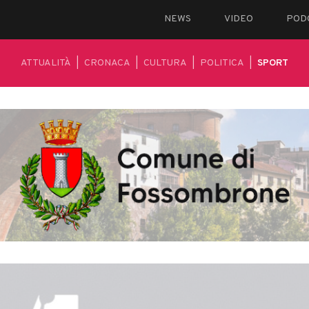
NEWS
VIDEO
POD
ATTUALITÀ
|
CRONACA
|
CULTURA
|
POLITICA
|
SPORT