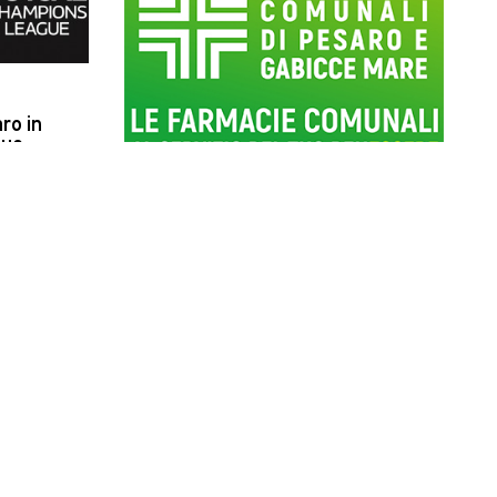
ro in
gue
amente per
ritti da parte