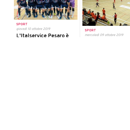
SPORT
giovedì 10 ottobre 2019
SPORT
L'Italservice Pesaro è
mercoledì 09 ottobre 2019
ufficialmente nelle 16
L'Italservice esord
migliori squadre d'Europa
Europa con una vitt
5-3 nella prima gar
Un risultato storico con il pass per
Champion's Leagu
l'Elite Round di Champion's League
I biancorossi hanno sconfitto
campioni tedeschi del Weilim
SPORT
lunedì 07 ottobre 2019