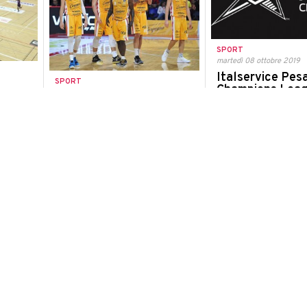
SPORT
martedì 08 ottobre 2019
Italservice Pesa
SPORT
Champions Lea
martedì 08 ottobre 2019
isce in
visibile gratuit
Domenica arriva la Virtus,
oria,
tutti
ecco dove DEVI andare a
a di
Grazie all'acquisto dei di
prendere il biglietto
e
del presidente Pizza
Giovedì scade la campagna
 5 a 3 i
abbonamenti
dorf
SPORT