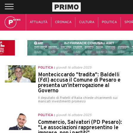
ATTUALITÀ
CRONACA
CULTURA
POLITICA
SPO
POLITICA
giovedì 16 ottobre 2025
Monteciccardo "tradita": Baldelli
(FdI) accusa il Comune di Pesaro e
presenta un'interrogazione al
Governo
Il deputato di Fratelli d'Italia chiede chiarimenti sui
mancati investimenti promessi
POLITICA
giovedì 16 ottobre 2025
Commercio, Salvatori (PD Pesaro):
"Le associazioni rappresentino le