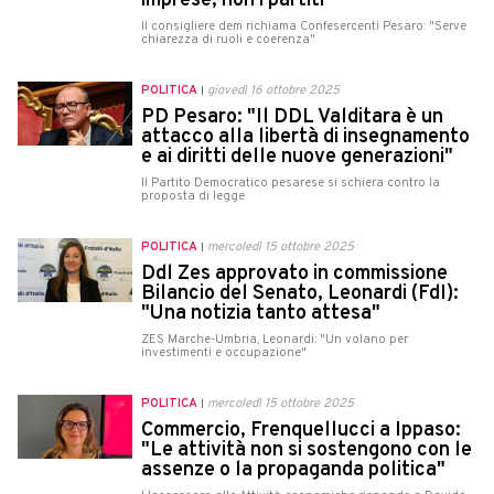
imprese, non i partiti"
Il consigliere dem richiama Confesercenti Pesaro: "Serve
chiarezza di ruoli e coerenza"
POLITICA
giovedì 16 ottobre 2025
PD Pesaro: "Il DDL Valditara è un
attacco alla libertà di insegnamento
e ai diritti delle nuove generazioni"
Il Partito Democratico pesarese si schiera contro la
proposta di legge
POLITICA
mercoledì 15 ottobre 2025
Ddl Zes approvato in commissione
Bilancio del Senato, Leonardi (FdI):
"Una notizia tanto attesa"
ZES Marche-Umbria, Leonardi: "Un volano per
investimenti e occupazione"
POLITICA
mercoledì 15 ottobre 2025
Commercio, Frenquellucci a Ippaso:
"Le attività non si sostengono con le
assenze o la propaganda politica"