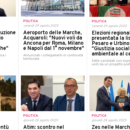
POLITICA
POLITICA
venerdì 29 agosto 2025
venerdì 29 agosto 2025
ruzione
Aeroporto delle Marche,
Elezioni regiona
io
Acquaroli: "Nuovi voli da
presentata la l
Ancona per Roma, Milano
Pesaro e Urbino
che"
e Napoli dal 1° novembre"
"Giustizia social
ambientale al c
ica i
Annunciati i collegamenti in continuità
territoriale
Sette candidati con espe
uniti da un progetto poli
POLITICA
POLITICA
giovedì 28 agosto 2025
giovedì 28 agosto 2025
Zes nelle March
entù
Atim: scontro nel