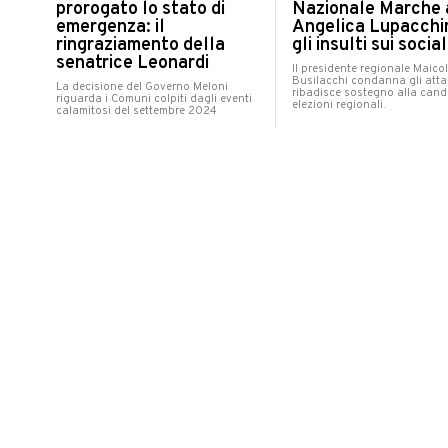
prorogato lo stato di
Nazionale Marche 
emergenza: il
Angelica Lupacchi
ringraziamento della
gli insulti sui social
senatrice Leonardi
Il presidente regionale Maicol
Busilacchi condanna gli atta
La decisione del Governo Meloni
ribadisce sostegno alla cand
riguarda i Comuni colpiti dagli eventi
elezioni regionali.
calamitosi del settembre 2024
POLITICA
giovedì 28 agosto 2025
POLITICA
ATIM, Vitri (PD):
giovedì 28 agosto 2025
"Irregolarità negli
Regionali Marche, Ricci
appalti, la Regione
propone un Patto per il
la restituzione di 
Lavoro: “Così sosteniamo
euro di fondi FESR
occupazione e sviluppo”
Tre decreti del Dipartimento 
Il candidato alla presidenza lancia un
Economico dispongono il re
patto con sindacati e associazioni di
delle somme