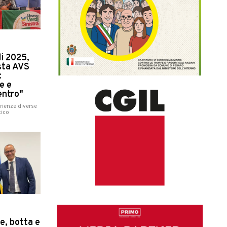
li 2025,
ista AVS
:
e e
entro"
rienze diverse
tico
e, botta e