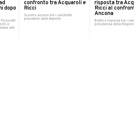
risposta tra Acq
ad
confronto tra Acquaroli e
Ricci al confront
ni dopo
Ricci
Ancona
Scontro acceso tra i candidati
presidenti delle Marche
Botta e risposta tra i can
 Pizzicotti
presidenza della Region
cchi e
idata alle
POLITICA
POLITICA
mercoledì 27 agosto 2025
mercoledì 27 agosto 2025
Ricci e Bonaccini: "Una
Ricci e Bonaccin
grande bicipolitana per le
Mondolfo: "Sani
 chiede
Marche, la Fano-Urbino è
marchigiana peg
475mila
strategica"
servono più riso
"
personale"
"Ciclovia Adriatica, collegamenti urbani
e sviluppo turistico"
Sviluppo
Ricci e Bonaccini denunci
cupero
rilanciano proposte per 