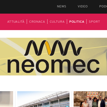
NEWS
VIDEO
POD
ATTUALITÀ
|
CRONACA
|
CULTURA
|
POLITICA
|
SPORT