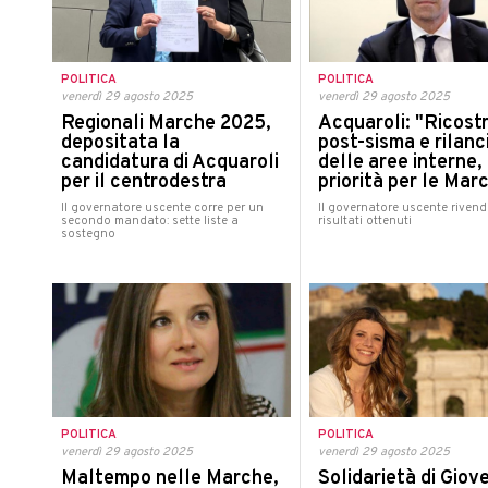
POLITICA
POLITICA
venerdì 29 agosto 2025
venerdì 29 agosto 2025
Acquaroli: "Ricost
Regionali Marche 2025,
post-sisma e rilanc
depositata la
delle aree interne,
candidatura di Acquaroli
priorità per le Mar
per il centrodestra
Il governatore uscente rivend
Il governatore uscente corre per un
risultati ottenuti
secondo mandato: sette liste a
sostegno
POLITICA
POLITICA
venerdì 29 agosto 2025
venerdì 29 agosto 2025
Maltempo nelle Marche,
Solidarietà di Giov