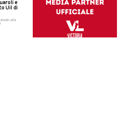
uaroli e
o Uil di
didati alla
e
i a
tà
giorata,
rse e
ano criticità e
la sanità