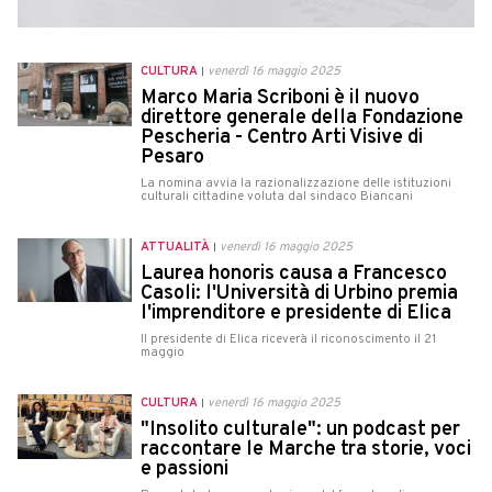
CULTURA
venerdì 16 maggio 2025
Marco Maria Scriboni è il nuovo
direttore generale della Fondazione
Pescheria - Centro Arti Visive di
Pesaro
La nomina avvia la razionalizzazione delle istituzioni
culturali cittadine voluta dal sindaco Biancani
ATTUALITÀ
venerdì 16 maggio 2025
Laurea honoris causa a Francesco
Casoli: l'Università di Urbino premia
l'imprenditore e presidente di Elica
Il presidente di Elica riceverà il riconoscimento il 21
maggio
CULTURA
venerdì 16 maggio 2025
"Insolito culturale": un podcast per
raccontare le Marche tra storie, voci
e passioni