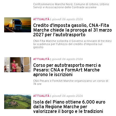
Confcommercio Marche Nord, Comune di Urbino, Urbino
Servizi e Associazione delle Contrade assieme
ATTUALITÀ
giovedì 06 agosto 2026
Credito d'imposta gasolio, CNA-Fita
Marche chiede la proroga al 31 marzo
2027 per l'autotrasporto
CNA-Fita Marche sollecita il Governo a rinviare di tre mesi
la scadenza per l'utilizzo del credito d'imposta sul
gasolio
ATTUALITÀ
giovedì 06 agosto 2026
Corso per autotrasporto merci a
Pesaro: CNA e FormArt Marche
aprono le iscrizioni
CNA Pesaro e FormArt Marche organizzano un corso di
74 ore
ATTUALITÀ
giovedì 06 agosto 2026
Isola del Piano ottiene 6.000 euro
dalla Regione Marche per
valorizzare il borgo e le tradizioni