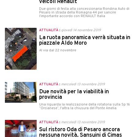
veicoli Renault
Due giorni di festa alla concessionaria Rondina Auto di
Pesaro in strada della Romagna 44 per sancire
l’importante accordo con RENAULT Italia
ATTUALITÀ
giovedì 14 novembre 2019
La ruota panoramica verrà situata in
piazzale Aldo Moro
Al via dal 22 novembre
ATTUALITÀ
mercoledì 13 novembre 2019
Due novità per la viabilità in
provincia
Una riguarda la realizzazione della rotatoria sulla Sp 16
“Orcianese”, l'altra la chiusura del Ponte Amelia
ATTUALITÀ
mercoledì 13 novembre 2019
Sul ristoro Oda di Pesaro ancora
nessuna novità, Sansuini di Cimas