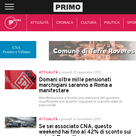
ATTUALITÀ
CRONACA
CULTURA
POLITICA
SPO
ATTUALITÀ
venerdì 15 novembre 2019
Domani oltre mille pensionati
marchigiani saranno a Roma a
manifestare
Manifestazione a fronte una manovra del governo
insufficiente per quanto riguarda le risposte date ai
pensionati
ATTUALITÀ
giovedì 14 novembre 2019
Se sei associato CNA, questo
weekend hai fino al 42% di sconto sui