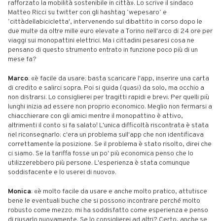
rafforzato la mobilità sostenibile in città». Lo scrive il sindaco
Matteo Ricci su twitter con gli hashtag ‘wepesaro’ e
‘cittàdellabicicletta', intervenendo sul dibattito in corso dopo le
due multe da oltre mille euro elevate a Torino nell'arco di 24 ore per
viaggi sui monopattini elettrici. Ma i cittadini pesaresi cosa ne
pensano di questo strumento entrato in funzione poco più di un
mese fa?
Marco
: «è facile da usare: basta scaricare l'app, inserire una carta
di credito e salirci sopra. Poi si guida (quasi) da solo, ma occhio a
non distrarsi. Lo consiglierei per tragitti rapidi e brevi. Per quelli più
lunghi inizia ad essere non proprio economico. Meglio non fermarsi a
chiacchierare con gli amici mentre il monopattino è attivo,
altrimenti il conto si fa salato! L'unica difficoltà riscontrata è stata
nel riconsegnarlo: c'era un problema sull'app che non identificava
correttamente la posizione. Se il problema è stato risolto, direi che
ci siamo. Se la tariffa fosse un po' più economica penso che lo
utilizzerebbero più persone. L'esperienza è stata comunque
soddisfacente e lo userei di nuovo».
Monica
: «è molto facile da usare e anche molto pratico, attutisce
bene le eventuali buche che si possono incontrare perché molto
robusto come mezzo: mi ha soddisfatto come esperienza e penso
di riusarlo nuovamente. Se lo consiglierei ad altri? Certo, anche se