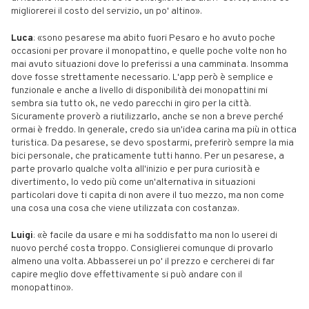
migliorerei il costo del servizio, un po' altino».
Luca
: «sono pesarese ma abito fuori Pesaro e ho avuto poche
occasioni per provare il monopattino, e quelle poche volte non ho
mai avuto situazioni dove lo preferissi a una camminata. Insomma
dove fosse strettamente necessario. L'app però è semplice e
funzionale e anche a livello di disponibilità dei monopattini mi
sembra sia tutto ok, ne vedo parecchi in giro per la città.
Sicuramente proverò a riutilizzarlo, anche se non a breve perché
ormai è freddo. In generale, credo sia un'idea carina ma più in ottica
turistica. Da pesarese, se devo spostarmi, preferirò sempre la mia
bici personale, che praticamente tutti hanno. Per un pesarese, a
parte provarlo qualche volta all'inizio e per pura curiosità e
divertimento, lo vedo più come un'alternativa in situazioni
particolari dove ti capita di non avere il tuo mezzo, ma non come
una cosa una cosa che viene utilizzata con costanza».
Luigi
: «è facile da usare e mi ha soddisfatto ma non lo userei di
nuovo perché costa troppo. Consiglierei comunque di provarlo
almeno una volta. Abbasserei un po' il prezzo e cercherei di far
capire meglio dove effettivamente si può andare con il
monopattino».