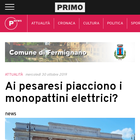
ATTUALITÀ
CRONACA
CULTURA
POLITICA
SPO
ATTUALITÀ
mercoledì 30 ottobre 2019
Ai pesaresi piacciono i
monopattini elettrici?
news