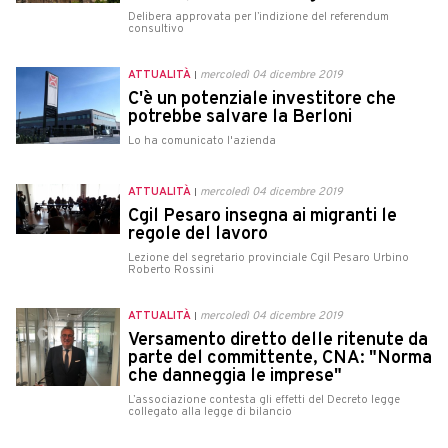
Delibera approvata per l’indizione del referendum
consultivo
ATTUALITÀ
mercoledì 04 dicembre 2019
C'è un potenziale investitore che
potrebbe salvare la Berloni
Lo ha comunicato l'azienda
ATTUALITÀ
mercoledì 04 dicembre 2019
Cgil Pesaro insegna ai migranti le
regole del lavoro
Lezione del segretario provinciale Cgil Pesaro Urbino
Roberto Rossini
ATTUALITÀ
mercoledì 04 dicembre 2019
Versamento diretto delle ritenute da
parte del committente, CNA: "Norma
che danneggia le imprese"
L’associazione contesta gli effetti del Decreto legge
collegato alla legge di bilancio