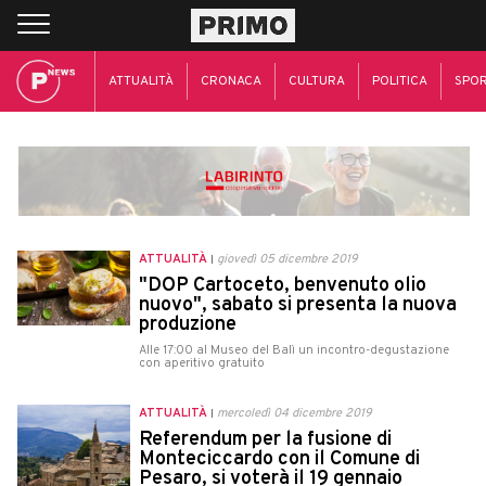
ATTUALITÀ
CRONACA
CULTURA
POLITICA
SPO
ATTUALITÀ
giovedì 05 dicembre 2019
"DOP Cartoceto, benvenuto olio
nuovo", sabato si presenta la nuova
produzione
Alle 17:00 al Museo del Balì un incontro-degustazione
con aperitivo gratuito
ATTUALITÀ
mercoledì 04 dicembre 2019
Referendum per la fusione di
Monteciccardo con il Comune di
Pesaro, si voterà il 19 gennaio