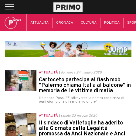
ATTUALITÀ
CRONACA
CULTURA
POLITICA
SPO
ATTUALITÀ
domenica 24 maggio 2020
Cartoceto partecipa al flash mob
"Palermo chiama Italia al balcone" in
memoria delle vittime di mafia
Il sindaco Rossi: "È attraverso la nostra coscienza di
ogni giorno che gli rendiamo onore"
ATTUALITÀ
sabato 23 maggio 2020
Il sindaco di Vallefoglia ha aderito
alla Giornata della Legalità
promossa da Anci Nazionale e Anci