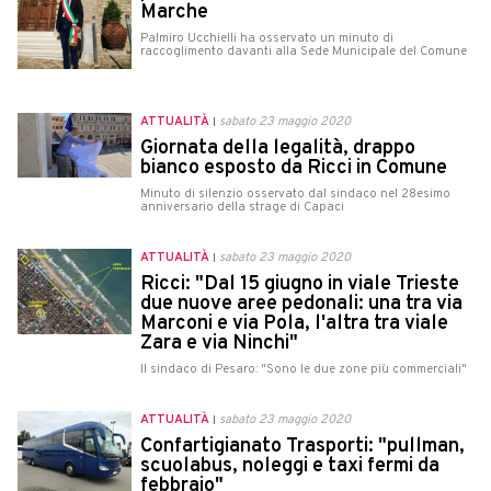
Marche
Palmiro Ucchielli ha osservato un minuto di
raccoglimento davanti alla Sede Municipale del Comune
ATTUALITÀ
sabato 23 maggio 2020
Giornata della legalità, drappo
bianco esposto da Ricci in Comune
Minuto di silenzio osservato dal sindaco nel 28esimo
anniversario della strage di Capaci
ATTUALITÀ
sabato 23 maggio 2020
Ricci: "Dal 15 giugno in viale Trieste
due nuove aree pedonali: una tra via
Marconi e via Pola, l'altra tra viale
Zara e via Ninchi"
Il sindaco di Pesaro: "Sono le due zone più commerciali"
ATTUALITÀ
sabato 23 maggio 2020
Confartigianato Trasporti: "pullman,
scuolabus, noleggi e taxi fermi da
febbraio"