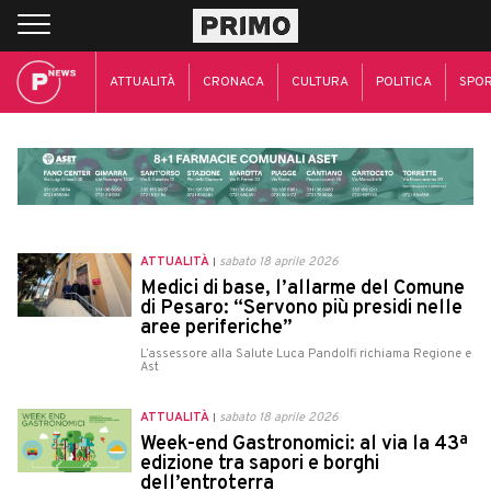
ATTUALITÀ
CRONACA
CULTURA
POLITICA
SPO
ATTUALITÀ
sabato 18 aprile 2026
Medici di base, l’allarme del Comune
di Pesaro: “Servono più presidi nelle
aree periferiche”
L’assessore alla Salute Luca Pandolfi richiama Regione e
Ast
ATTUALITÀ
sabato 18 aprile 2026
Week-end Gastronomici: al via la 43ª
edizione tra sapori e borghi
dell’entroterra