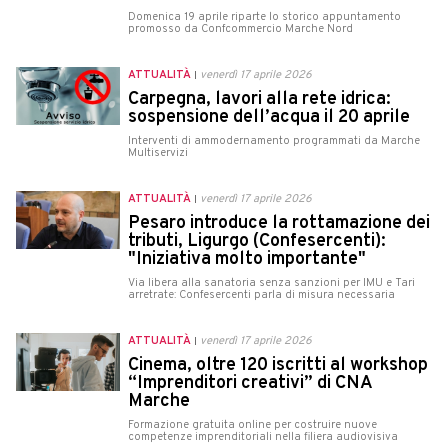
Domenica 19 aprile riparte lo storico appuntamento
promosso da Confcommercio Marche Nord
ATTUALITÀ
venerdì 17 aprile 2026
Carpegna, lavori alla rete idrica:
sospensione dell’acqua il 20 aprile
Interventi di ammodernamento programmati da Marche
Multiservizi
ATTUALITÀ
venerdì 17 aprile 2026
Pesaro introduce la rottamazione dei
tributi, Ligurgo (Confesercenti):
"Iniziativa molto importante"
Via libera alla sanatoria senza sanzioni per IMU e Tari
arretrate: Confesercenti parla di misura necessaria
ATTUALITÀ
venerdì 17 aprile 2026
Cinema, oltre 120 iscritti al workshop
“Imprenditori creativi” di CNA
Marche
Formazione gratuita online per costruire nuove
competenze imprenditoriali nella filiera audiovisiva