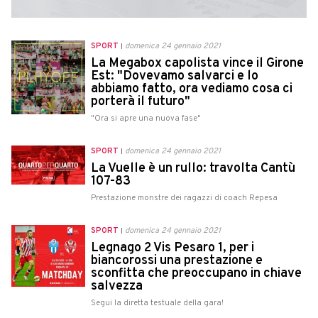
SPORT
domenica 24 gennaio 2021
La Megabox capolista vince il Girone
Est: "Dovevamo salvarci e lo
abbiamo fatto, ora vediamo cosa ci
porterà il futuro"
"Ora si apre una nuova fase"
SPORT
domenica 24 gennaio 2021
La Vuelle è un rullo: travolta Cantù
107-83
Prestazione monstre dei ragazzi di coach Repesa
SPORT
domenica 24 gennaio 2021
Legnago 2 Vis Pesaro 1, per i
biancorossi una prestazione e
sconfitta che preoccupano in chiave
salvezza
Segui la diretta testuale della gara!