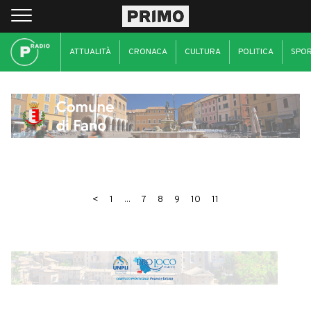
ATTUALITÀ
CRONACA
CULTURA
POLITICA
SPO
<
1
...
7
8
9
10
11