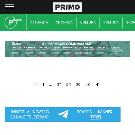
ATTUALITÀ
CRONACA
CULTURA
POLITICA
SPO
<
1
...
37
38
39
40
41