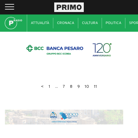
ATTUALITÀ
CRONACA
CULTURA
POLITICA
SPO
<
1
...
7
8
9
10
11