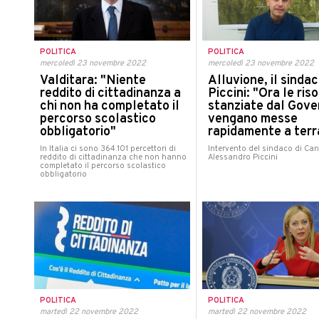
POLITICA
POLITICA
mercoledì 23 novembre 2022
mercoledì 23 novembre 2022
Valditara: "Niente
Alluvione, il sinda
reddito di cittadinanza a
Piccini: "Ora le ris
chi non ha completato il
stanziate dal Gove
percorso scolastico
vengano messe
obbligatorio"
rapidamente a terr
In Italia ci sono 364.101 percettori di
Intervento del sindaco di Can
reddito di cittadinanza che non hanno
Alessandro Piccini
completato il percorso scolastico
obbligatorio
POLITICA
POLITICA
martedì 22 novembre 2022
martedì 22 novembre 2022