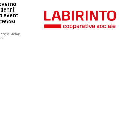
Governo
 danni
ri eventi
omessa
iorgia Meloni
sa"
lmente le
Sanitarie
le Marche,
unta
: "Era nostro