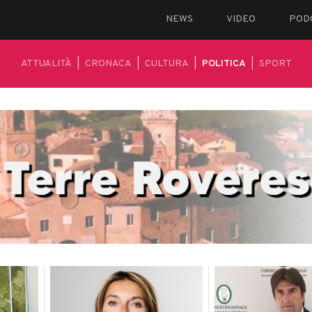
NEWS
VIDEO
POD
ATTUALITÀ
|
CRONACA
|
CULTURA
|
POLITICA
|
SPORT