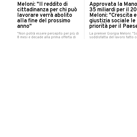
Meloni: "Il reddito di
Approvata la Mano
cittadinanza per chi può
35 miliardi per il 2
lavorare verrà abolito
Meloni: "Crescita e
alla fine del prossimo
giustizia sociale le
anno"
priorità per il Paes
"Non potrà essere percepito per più di
La premier Giorgia Meloni: "
8 mesi e decade alla prima offerta di
soddisfatta del lavoro fatto 
lavoro"
manovra"
POLITICA
lunedì 21 novembre 2022
Terremoto, il sinda
POLITICA
Fano Massimo Seri
martedì 22 novembre 2022
all'iniziativa di Acq
Il Governo ha stanziato
"Non c'è tempo da
400 milioni per i territori
perdere"
alluvionati delle Marche
"Accogliamo positivamente ch