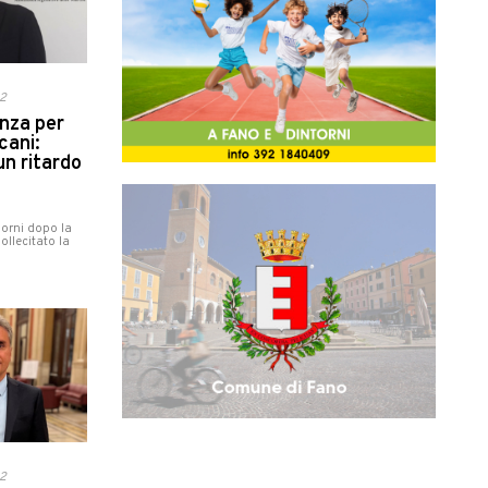
22
nza per
cani:
un ritardo
,
iorni dopo la
llecitato la
22