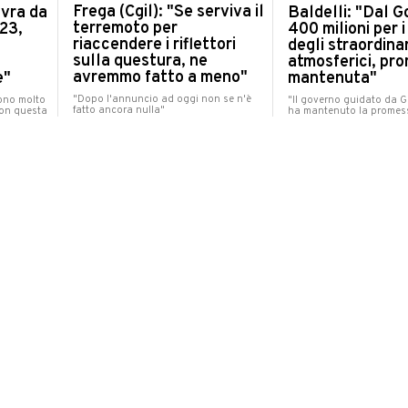
Frega (Cgil): "Se serviva il
Baldelli: "Dal 
vra da
terremoto per
400 milioni per i
023,
riaccendere i riflettori
degli straordina
sulla questura, ne
atmosferici, pr
avremmo fatto a meno"
mantenuta"
e"
"Dopo l'annuncio ad oggi non se n'è
"Il governo guidato da G
Sono molto
fatto ancora nulla"
ha mantenuto la promes
con questa
POLITICA
POLITICA
lunedì 21 novembre 2022
lunedì 21 novembre 2022
co di
La Regione ha chiesto al
Nascono ufficia
 plaude
Governo lo Stato di
cinque Aziende 
uaroli:
Emergenza per il
Territoriali del
terremoto nelle Marche,
c'è l'ok della Gi
Ricci: "Era ora"
regionale
e il
Il sindaco di Pesaro: "Ora lavoriamo
L'assessore Saltamartini