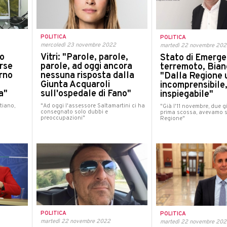
POLITICA
POLITICA
mercoledì 23 novembre 2022
martedì 22 novembre 20
co
Vitri: "Parole, parole,
Stato di Emerge
orse
parole, ad oggi ancora
terremoto, Bian
rno
nessuna risposta dalla
"Dalla Regione 
Giunta Acquaroli
incomprensibile
a"
sull'ospedale di Fano"
inspiegabile"
tiano,
"Ad oggi l'assessore Saltamartini ci ha
"Già l'11 novembre, due g
consegnato solo dubbi e
prima scossa, avevamo so
preoccupazioni"
Regione"
POLITICA
POLITICA
martedì 22 novembre 2022
martedì 22 novembre 20