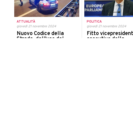
ATTUALITÀ
POLITICA
giovedì 21 novembre 2024
giovedì 21 novembre 2024
Nuovo Codice della
Fitto vicepresiden
Strada, dall'uso del
esecutivo della
cellulare alla guida fino
Commissione Europ
ai monopattini: ecco cosa
Meloni: "Una vittor
cambia
tutti gli italiani"
Il provvedimento, che aveva già
Meloni: "La nomina di Fitto è
ricevuto il via libera dalla Camera, è
vittoria di tutti gli italiani, no
diventato definitivo
governo o di una forza politi
ATTUALITÀ
CRONACA
giovedì 21 novembre 2024
giovedì 21 novembre 2024