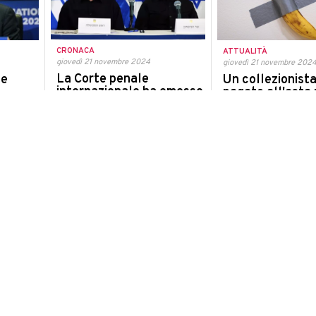
CRONACA
ATTUALITÀ
giovedì 21 novembre 2024
giovedì 21 novembre 202
La Corte penale
te
Un collezionist
internazionale ha emesso
pagato all'asta p
mandati di arresto per il
ea,
milioni di dollari
premier Netanyahu e l'ex
ia di
"Comedian", la 
ministro Gallant
Cattelan
"Mandati di arresto per crimini contro
 una
L'opera concettuale è s
l'umanità e crimini di guerra"
n del
dal collezionista Justin
ca"
ATTUALITÀ
CULTURA
giovedì 21 novembre 2024
giovedì 21 novembre 202