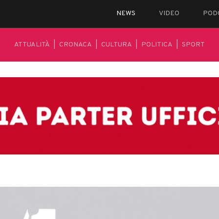
NEWS
VIDEO
POD
ATTUALITÀ
|
CRONACA
|
CULTURA
|
POLITICA
|
SPORT