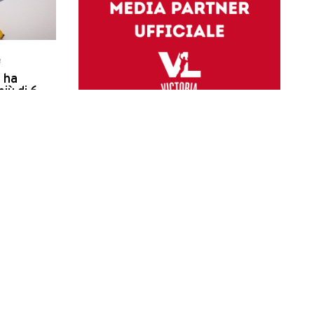
4
a ha
iù di 6
banana di
tata comprata
 Sun
4