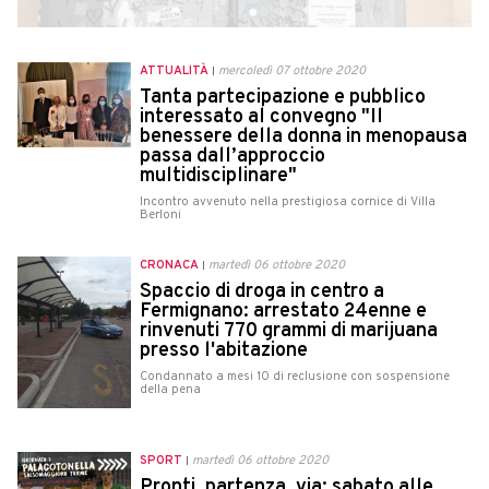
ATTUALITÀ
mercoledì 07 ottobre 2020
Tanta partecipazione e pubblico
interessato al convegno "Il
benessere della donna in menopausa
passa dall’approccio
multidisciplinare"
Incontro avvenuto nella prestigiosa cornice di Villa
Berloni
CRONACA
martedì 06 ottobre 2020
Spaccio di droga in centro a
Fermignano: arrestato 24enne e
rinvenuti 770 grammi di marijuana
presso l'abitazione
Condannato a mesi 10 di reclusione con sospensione
della pena
SPORT
martedì 06 ottobre 2020
Pronti, partenza, via: sabato alle