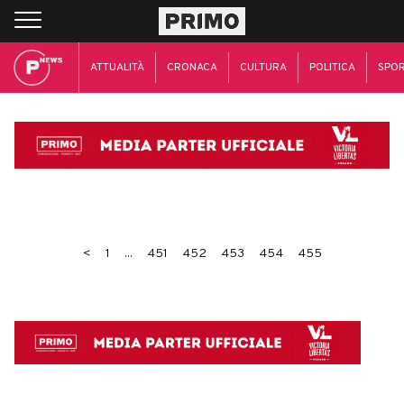
ATTUALITÀ
CRONACA
CULTURA
POLITICA
SPO
<
1
...
451
452
453
454
455