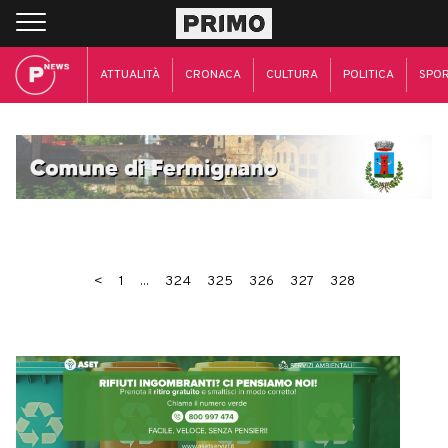
ATTUALITÀ
CRONACA
CULTURA
POLITICA
SPO
<
1
...
324
325
326
327
328