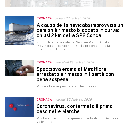
CRONACA
giovedì 27 febbraio 2020
A causa della nevicata improvvisa un
camion è rimasto bloccato in curva:
chiusi 2 km della SP2 Conca
Sul posto il personale del Servizio Viabilità della
Provincia ed i carabinieri. Si sta procedendo alla
rimozione del mezzo
CRONACA
mercoledì 26 febbraio 2020
Spacciava eroina al Miralfiore:
arrestato e rimesso in libertà con
pena sospesa
Rinvenute e sequestrate anche due dosi
CRONACA
martedì 25 febbraio 2020
Coronavirus, confermato il primo
caso nelle Marche
Positivo il secondo tampone: si tratta di un 30enne di
Vallefoglia