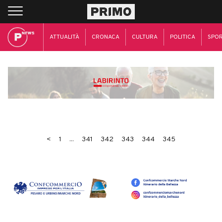
ATTUALITÀ
CRONACA
CULTURA
POLITICA
SPO
<
1
...
341
342
343
344
345