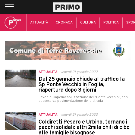
ATTUALITÀ
CRONACA
CULTURA
POLITICA
SPO
ATTUALITÀ
venerdì 21 gennaio 2022
Dal 25 gennaio chiude al traffico la
Sp Ponte Vecchio in Foglia,
riapertura dopo 3 giorni
Lavori di impermeabilizzazione del "Ponte Vecchio", con
successiva pavimentazione della strada
ATTUALITÀ
venerdì 21 gennaio 2022
Coldiretti Pesaro e Urbino, tornano i
pacchi solidali: altri 2mila chili di cibo
alle famiglie bisognose