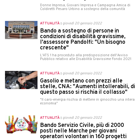
Donne Impresa, Giovani Impresa e Campagna Amica di
Coldiretti Pesaro Urbino a sostegno della comunità
ATTUALITÀ
giovedì 20 gennaio 2022
Bando a sostegno di persone in
condizioni di disabilità gravissime,
l'assessore Pandolfi: "Un bisogno
crescente"
L'ATS 1 ha proceduto alla predisposizione dell'Avviso
Pubblico relativo alle Disabilità Gravissime Fondo 2021
ATTUALITÀ
giovedì 20 gennaio 2022
Gasolio e metano con prezzi alle
stelle, CNA: "Aumenti intollerabili, di
questo passo si rischia il collasso"
"Il caro-energia rischia di mettere in ginocchio una intera
economia"
ATTUALITÀ
giovedì 20 gennaio 2022
Bando Servizio Civile, più di 2000
posti nelle Marche per giovani
operatori volontari in 160 progetti