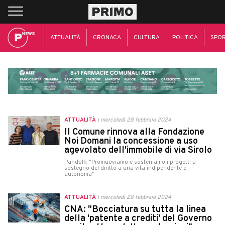
ATTUALITÀ
CRONACA
CULTURA
POLITICA
SPO
ATTUALITÀ
mercoledì 28 febbraio 2024
Il Comune rinnova alla Fondazione
Noi Domani la concessione a uso
agevolato dell'immobile di via Sirolo
Pandolfi: "Promuoviamo e sosteniamo i progetti a
sostegno del diritto a una vita indipendente e
autonoma"
ATTUALITÀ
mercoledì 28 febbraio 2024
CNA: "Bocciatura su tutta la linea
della 'patente a crediti' del Governo