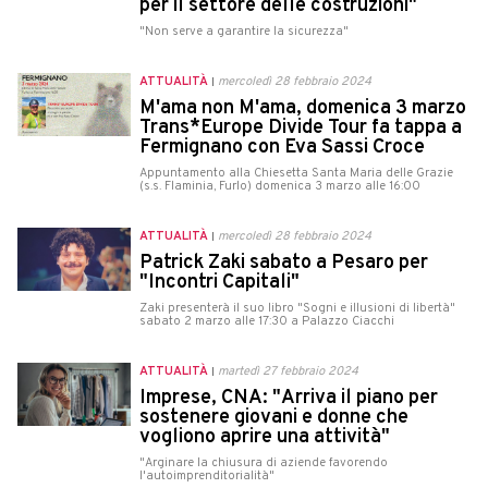
per il settore delle costruzioni"
"Non serve a garantire la sicurezza"
ATTUALITÀ
mercoledì 28 febbraio 2024
M'ama non M'ama, domenica 3 marzo
Trans*Europe Divide Tour fa tappa a
Fermignano con Eva Sassi Croce
Appuntamento alla Chiesetta Santa Maria delle Grazie
(s.s. Flaminia, Furlo) domenica 3 marzo alle 16:00
ATTUALITÀ
mercoledì 28 febbraio 2024
Patrick Zaki sabato a Pesaro per
"Incontri Capitali"
Zaki presenterà il suo libro "Sogni e illusioni di libertà"
sabato 2 marzo alle 17:30 a Palazzo Ciacchi
ATTUALITÀ
martedì 27 febbraio 2024
Imprese, CNA: "Arriva il piano per
sostenere giovani e donne che
vogliono aprire una attività"
"Arginare la chiusura di aziende favorendo
l'autoimprenditorialità"