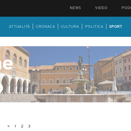
NEWS
VIDEO
POD
ATTUALITÀ
|
CRONACA
|
CULTURA
|
POLITICA
|
SPORT
<
1
2
3