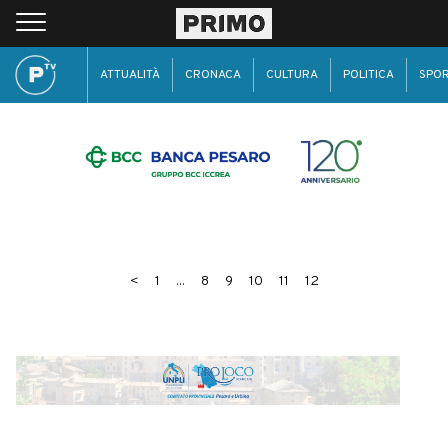
ATTUALITÀ
CRONACA
CULTURA
POLITICA
SPO
<
1
...
8
9
10
11
12