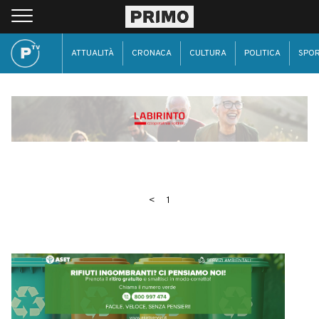
ATTUALITÀ
CRONACA
CULTURA
POLITICA
SPO
<
1