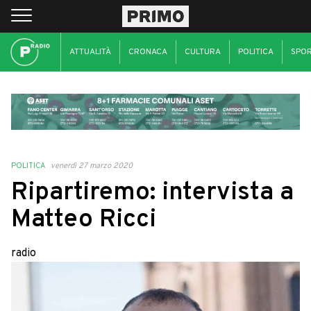
ATTUALITÀ
CRONACA
CULTURA
POLITICA
SPO
POLITICA
venerdì 27 marzo 2020
Ripartiremo: intervista a
Matteo Ricci
radio