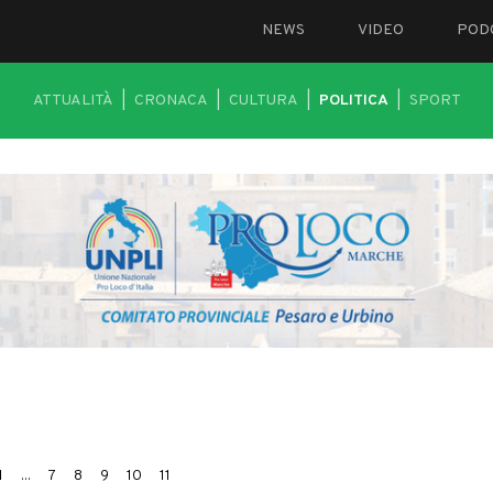
NEWS
VIDEO
POD
ATTUALITÀ
|
CRONACA
|
CULTURA
|
POLITICA
|
SPORT
1
...
7
8
9
10
11