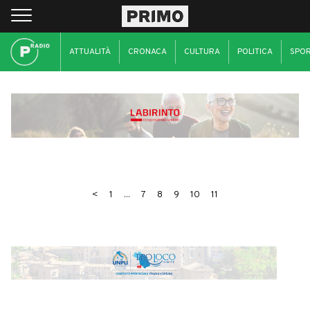
ATTUALITÀ
CRONACA
CULTURA
POLITICA
SPO
<
1
...
7
8
9
10
11