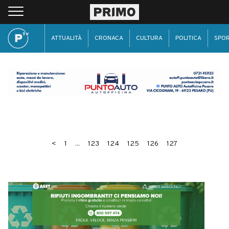
ATTUALITÀ
CRONACA
CULTURA
POLITICA
SPO
<
1
...
123
124
125
126
127