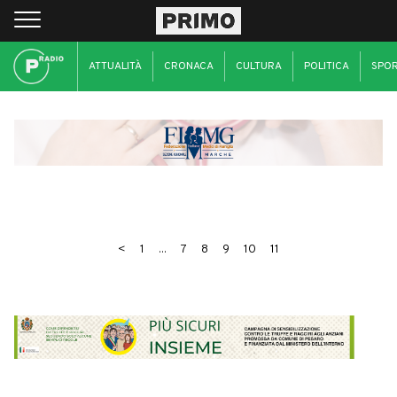
ATTUALITÀ
CRONACA
CULTURA
POLITICA
SPO
<
1
...
7
8
9
10
11