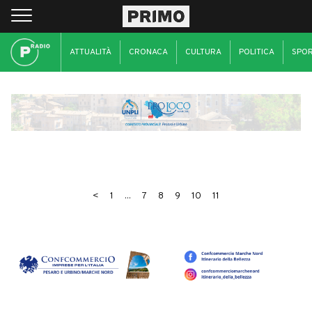
ATTUALITÀ
CRONACA
CULTURA
POLITICA
SPO
<
1
...
7
8
9
10
11