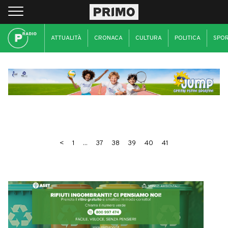
ATTUALITÀ
CRONACA
CULTURA
POLITICA
SPO
<
1
...
37
38
39
40
41