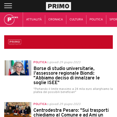
ATTUALITÀ
CRONACA
CULTURA
POLITICA
SPO
POLITICA
giovedì 29 giugno 2023
Borse di studio universitarie,
l'assessore regionale Biondi:
"Abbiamo deciso di innalzare le
soglie ISEE"
"Portando il limite massimo a 24 mila euro allarghiamo la
platea dei possibili beneficiari"
POLITICA
giovedì 29 giugno 2023
Centrodestra Pesaro: "Sui trasporti
chiediamo al Comune e ad Ami un