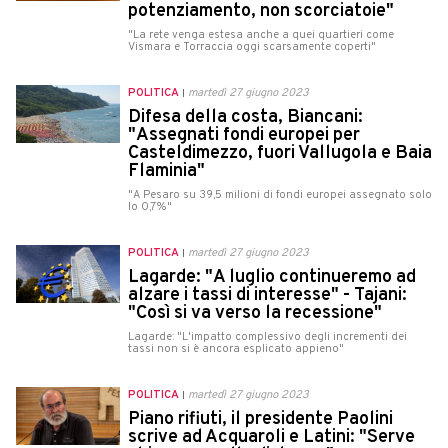
potenziamento, non scorciatoie"
"La rete venga estesa anche a quei quartieri come
Vismara e Torraccia oggi scarsamente coperti"
POLITICA
martedì 27 giugno 2023
Difesa della costa, Biancani:
"Assegnati fondi europei per
Casteldimezzo, fuori Vallugola e Baia
Flaminia"
"A Pesaro su 39,5 milioni di fondi europei assegnato solo
lo 0,7%"
POLITICA
martedì 27 giugno 2023
Lagarde: "A luglio continueremo ad
alzare i tassi di interesse" - Tajani:
"Così si va verso la recessione"
Lagarde: "L'impatto complessivo degli incrementi dei
tassi non si è ancora esplicato appieno"
POLITICA
martedì 27 giugno 2023
Piano rifiuti, il presidente Paolini
scrive ad Acquaroli e Latini: "Serve