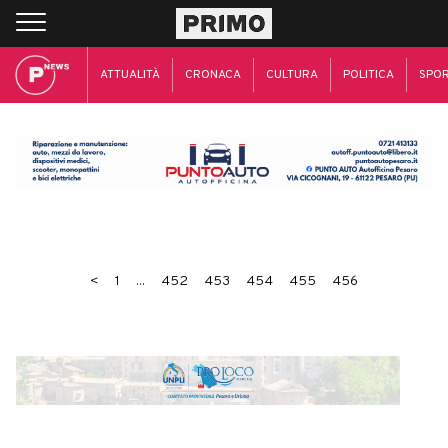
ATTUALITÀ
CRONACA
CULTURA
POLITICA
SPO
<
1
...
452
453
454
455
456