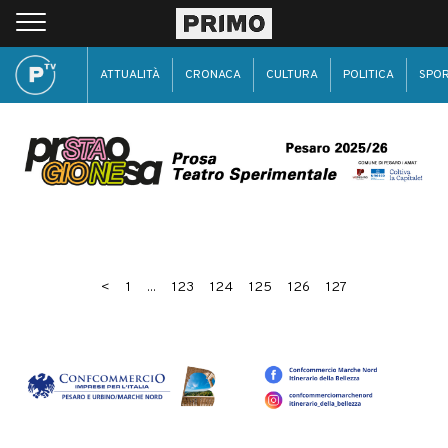
ATTUALITÀ
CRONACA
CULTURA
POLITICA
SPO
<
1
...
123
124
125
126
127