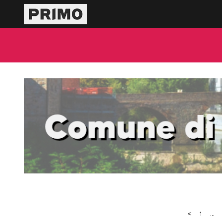
<
1
...