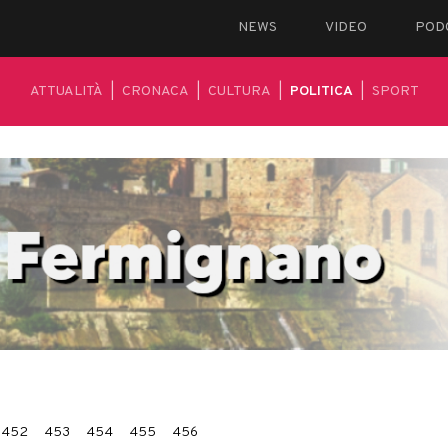
NEWS
VIDEO
POD
ATTUALITÀ
|
CRONACA
|
CULTURA
|
POLITICA
|
SPORT
452
453
454
455
456