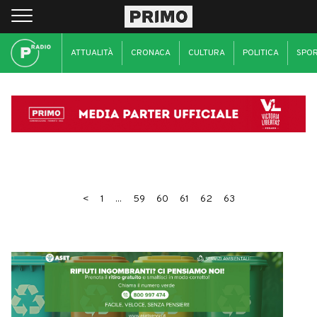
ATTUALITÀ
CRONACA
CULTURA
POLITICA
SPO
<
1
...
59
60
61
62
63