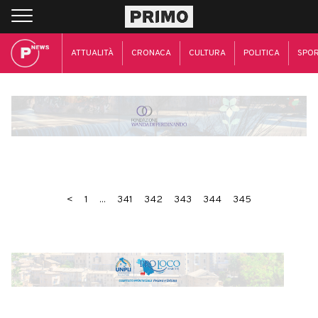
ATTUALITÀ
CRONACA
CULTURA
POLITICA
SPO
<
1
...
341
342
343
344
345