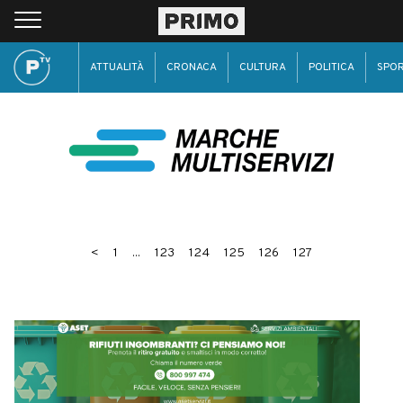
ATTUALITÀ
CRONACA
CULTURA
POLITICA
SPO
<
1
...
123
124
125
126
127